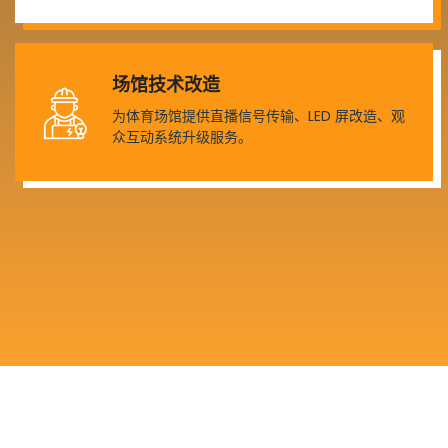
场馆技术改造
为体育场馆提供直播信号传输、LED 屏改造、观
众互动系统升级服务。