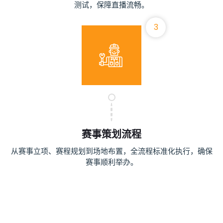
测试，保障直播流畅。
3
赛事策划流程
从赛事立项、赛程规划到场地布置，全流程标准化执行，确保
赛事顺利举办。