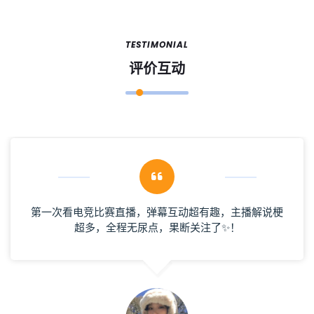
TESTIMONIAL
评价互动
第一次看电竞比赛直播，弹幕互动超有趣，主播解说梗
超多，全程无尿点，果断关注了✨！