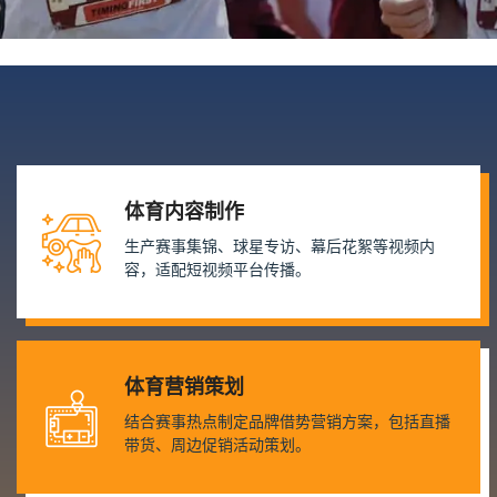
体育内容制作
生产赛事集锦、球星专访、幕后花絮等视频内
容，适配短视频平台传播。
体育营销策划
结合赛事热点制定品牌借势营销方案，包括直播
带货、周边促销活动策划。