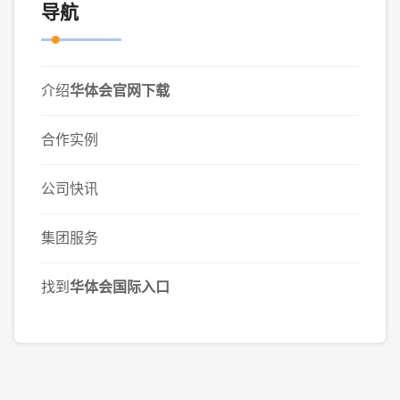
导航
介绍
华体会官网下载
合作实例
公司快讯
集团服务
找到
华体会国际入口