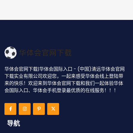
华体会官网下载|华体会国际入口 - (中国)清远华体会官网
下载实业有限公司欢迎您，一起来感受华体会线上登陆带
来的快乐！欢迎来到华体会官网下载和我们一起体验华体
会国际入口、华体会手机登录最优质的在线服务！！！
导航