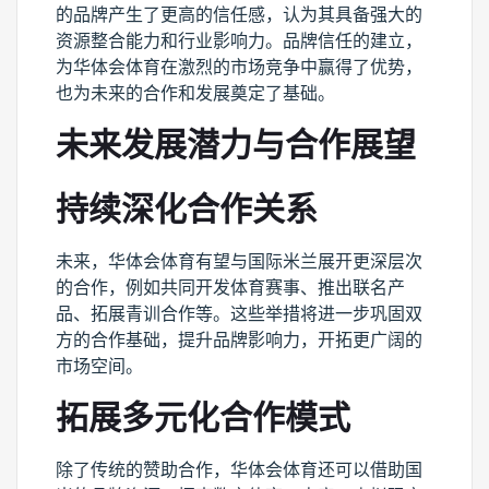
的品牌产生了更高的信任感，认为其具备强大的
资源整合能力和行业影响力。品牌信任的建立，
为华体会体育在激烈的市场竞争中赢得了优势，
也为未来的合作和发展奠定了基础。
未来发展潜力与合作展望
持续深化合作关系
未来，华体会体育有望与国际米兰展开更深层次
的合作，例如共同开发体育赛事、推出联名产
品、拓展青训合作等。这些举措将进一步巩固双
方的合作基础，提升品牌影响力，开拓更广阔的
市场空间。
拓展多元化合作模式
除了传统的赞助合作，华体会体育还可以借助国