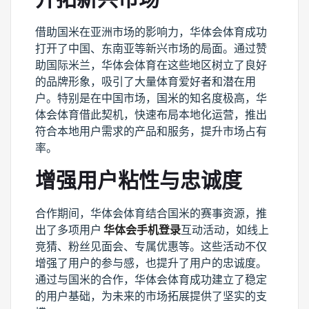
借助国米在亚洲市场的影响力，华体会体育成功
打开了中国、东南亚等新兴市场的局面。通过赞
助国际米兰，华体会体育在这些地区树立了良好
的品牌形象，吸引了大量体育爱好者和潜在用
户。特别是在中国市场，国米的知名度极高，华
体会体育借此契机，快速布局本地化运营，推出
符合本地用户需求的产品和服务，提升市场占有
率。
增强用户粘性与忠诚度
合作期间，华体会体育结合国米的赛事资源，推
出了多项用户
华体会手机登录
互动活动，如线上
竞猜、粉丝见面会、专属优惠等。这些活动不仅
增强了用户的参与感，也提升了用户的忠诚度。
通过与国米的合作，华体会体育成功建立了稳定
的用户基础，为未来的市场拓展提供了坚实的支