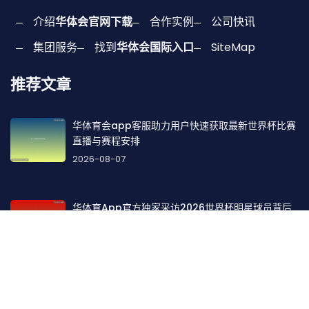
介绍
华体会官网下载
合作实例
公司快讯
集团服务
找到
华体会国际入口
SiteMap
推荐文章
华体育会app客服助力用户快速获取最新世界杯比赛
直播与赛程安排
2026-08-07
华体育App官方独家采访2026世界杯明星球员背后
故事与赛场心路历程
2026-08-06
找到我们