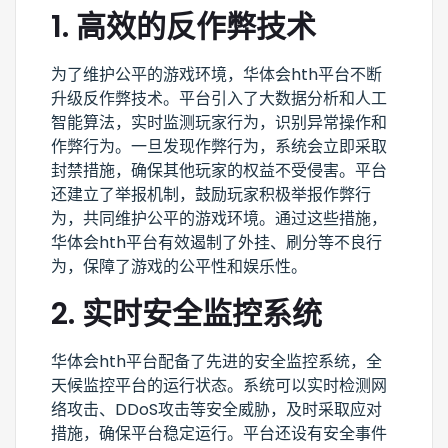
1. 高效的反作弊技术
为了维护公平的游戏环境，华体会hth平台不断
升级反作弊技术。平台引入了大数据分析和人工
智能算法，实时监测玩家行为，识别异常操作和
作弊行为。一旦发现作弊行为，系统会立即采取
封禁措施，确保其他玩家的权益不受侵害。平台
还建立了举报机制，鼓励玩家积极举报作弊行
为，共同维护公平的游戏环境。通过这些措施，
华体会hth平台有效遏制了外挂、刷分等不良行
为，保障了游戏的公平性和娱乐性。
2. 实时安全监控系统
华体会hth平台配备了先进的安全监控系统，全
天候监控平台的运行状态。系统可以实时检测网
络攻击、DDoS攻击等安全威胁，及时采取应对
措施，确保平台稳定运行。平台还设有安全事件