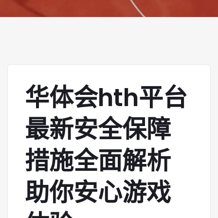
华体会hth平台
最新安全保障
措施全面解析
助你安心游戏