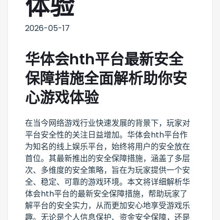
体验
2026-05-17
华体会hth平台最新安全
保障措施全面解析助你安
心游戏体验
在当今网络游戏行业快速发展的背景下，玩家对
平台安全性的关注日益增加。华体会hth平台作
为知名的线上娱乐平台，始终将用户的安全放在
首位。其最新推出的安全保障措施，涵盖了多层
次、多维度的安全策略，旨在为玩家提供一个安
全、稳定、可靠的游戏环境。本文将详细解析华
体会hth平台的最新安全保障措施，帮助玩家了
解平台的安全实力，从而更加安心地享受游戏乐
趣。无论是个人信息保护、资金安全保障，还是