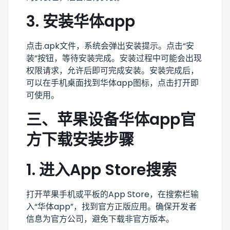
3. 安装华体app
点击.apk文件，系统会弹出安装提示。点击“安
装”按钮，等待安装完成。安装过程中可能会出现
权限请求，允许后即可完成安装。安装完成后，
可以在手机桌面找到华体app图标，点击打开即
可使用。
三、苹果设备华体app官
方下载安装步骤
1. 进入App Store搜索
打开苹果手机或平板的App Store，在搜索栏输
入“华体app”，找到官方正版应用。确保开发者
信息为官方公司，避免下载非官方版本。