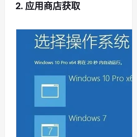
2. 应用商店获取