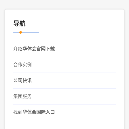
导航
介绍
华体会官网下载
合作实例
公司快讯
集团服务
找到
华体会国际入口