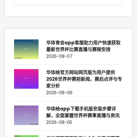
华体育会app客服助力用户快速获取
最新世界杯比赛直播与赛程安排
2026-08-07
华体绘官方网站网页版为用户提供
2026世界杯赛前新闻、赛后点评与专
家分析
2026-08-06
华体绘app下载手机版安装步骤详
解，全面掌握世界杯赛事直播与资讯
2026-08-05