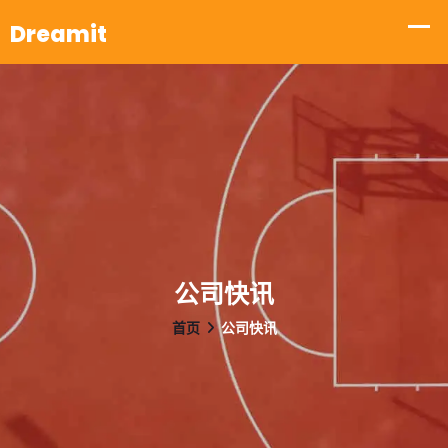
公司快讯
首页
公司快讯