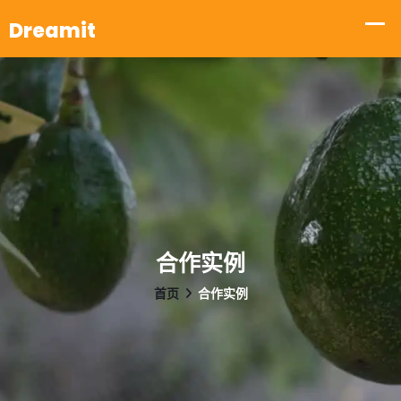
合作实例
首页
合作实例