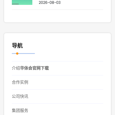
2026-08-03
导航
介绍
华体会官网下载
合作实例
公司快讯
集团服务