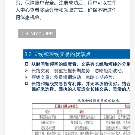
码，保障账户安全。注册成功后，用户可以在个
人中心查看奖励详情和领取方式，确保不错过任
何优惠机会。