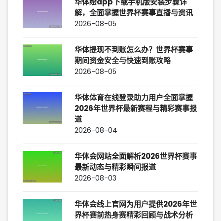
华体绘app下载手机版安装步骤详
解，全面掌握世界杯赛事直播与资讯
2026-08-05
华体提现不到账怎么办？世界杯赛事
期间资金安全与快速到账攻略
2026-08-05
华体体育在线登录助力用户全面掌握
2026年世界杯最新赛程与精彩赛事报
道
2026-08-04
华体会网站全面解析2026世界杯赛事
最新动态与精彩瞬间报道
2026-08-03
华体会线上官网为用户提供2026年世
界杯赛前热身赛精彩回顾与战术分析