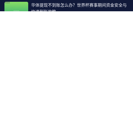
华体提现不到账怎么办？世界杯赛事期间资金安全与
快速到账攻略
2026-08-05
找到我们
地址:
绥化城区和平大道477号小区
电话:
13847735099
邮箱:
institutionalized@msn.com
Copyright © 2026 - 版权所有
华体会官网下载|华体会国