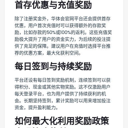
首存优惠与充值奖励
除了注册奖金外，华体会官网平台还会提供首存
优惠，用户首次充值时可以获得额外的存款奖
励，比如存款的50%或100%的返利。这些充值奖
励极大提升了用户的资金实力，为后续的投注提
供了充足的保障。建议用户在充值时选择平台推
荐的优惠方案，最大化获利空间。
每日签到与持续奖励
平台还设有每日签到奖励机制，连续签到可以获
得积分、现金或其他实物奖励。这不仅激励用户
每天登录平台，也为用户提供了持续获利的机
会。长期坚持签到，累计奖励可以用来增加投注
资金，提升盈利能力。
如何最大化利用奖励政策