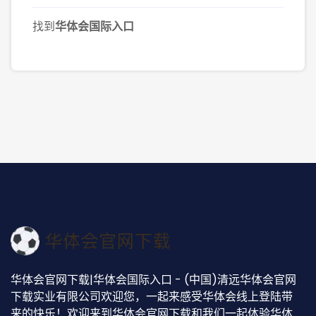
找到
华体会国际入口
华体会官网下载|华体会国际入口 - (中国)清远华体会官网
下载实业有限公司欢迎您，一起来感受华体会线上登陆带
来的快乐！欢迎来到华体会官网下载和我们一起体验华体