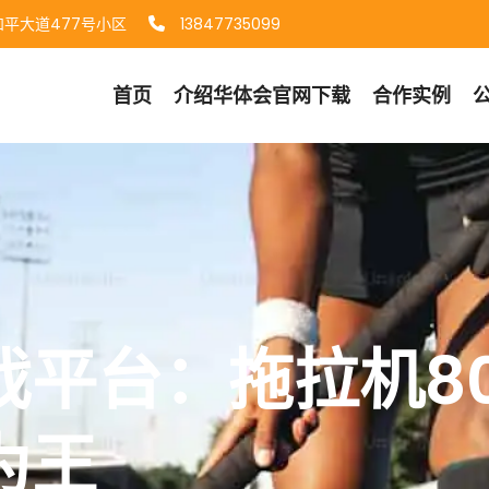
平大道477号小区
13847735099
首页
介绍
华体会官网下载
合作实例
戏平台：拖拉机8
为王