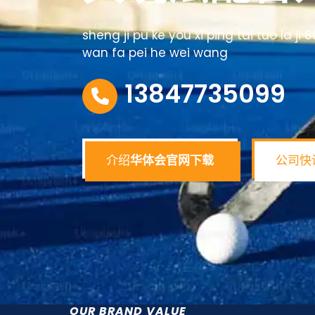
sheng ji pu ke you xi ping tai tuo la j
wan fa pei he wei wang
13847735099
介绍
华体会官网下载
公司快
OUR BRAND VALUE