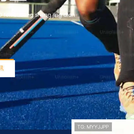
i 80 fen shuang sheng jing dian
讯